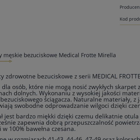
Producen
Kod prod
y męskie bezuciskowe Medical Frotte Mirella
ty zdrowotne bezuciskowe z serii MEDICAL FROTT
 dla osób, które nie mogą nosić zwykłych skarpet
ach dolnych. Wykonaniu z wysokiej jakości materi
 bezuciskowego
ściągacza. Naturalne materiały, z 
wiają swobodne odprowadzanie wilgoci dzięki czem
ł jest bardzo miękki dzięki czemu delikatnie otula
eśnie zapewnia dobrą przepuszczalność powietrza.
 i w 100% bawełna czesana.
e w rozmiarach 41-43, 44-46, 47-49 oraz kolorach: g