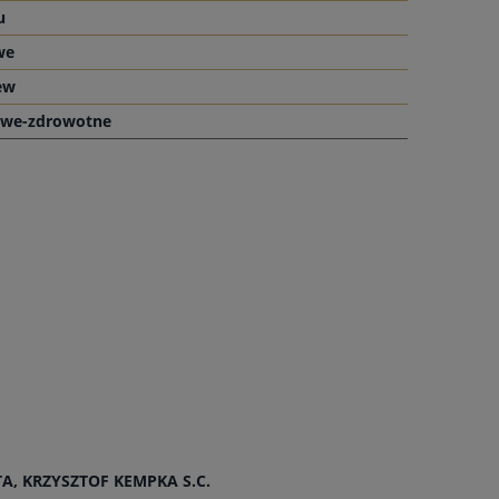
u
we
ew
owe-zdrowotne
, KRZYSZTOF KEMPKA S.C.