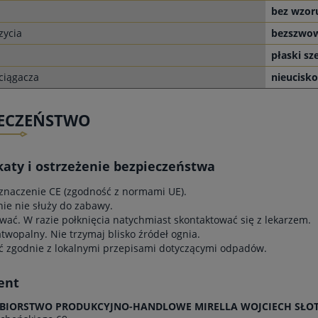
bez wzor
zycia
bezszwo
płaski sz
ciągacza
nieucisk
IECZEŃSTWO
katy i ostrzeżenie bezpieczeństwa
znaczenie CE (zgodność z normami UE).
e nie służy do zabawy.
wać. W razie połknięcia natychmiast skontaktować się z lekarzem.
atwopalny. Nie trzymaj blisko źródeł ognia.
ć zgodnie z lokalnymi przepisami dotyczącymi odpadów.
ent
ĘBIORSTWO PRODUKCYJNO-HANDLOWE MIRELLA WOJCIECH SŁOTA