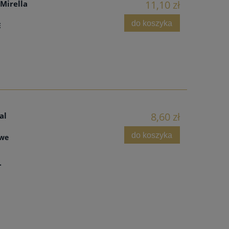
11,10 zł
Mirella
do koszyka
E
8,60 zł
al
do koszyka
owe
.