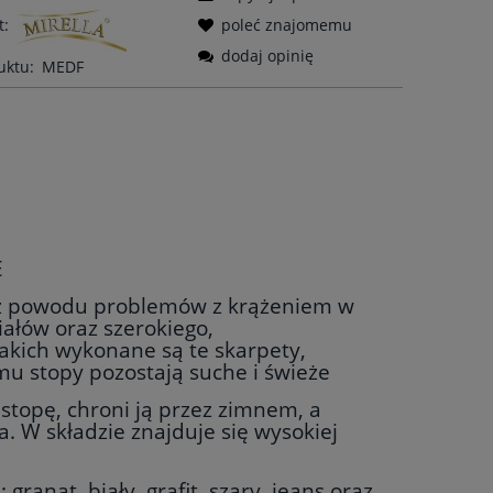
t:
poleć znajomemu
dodaj opinię
uktu:
MEDF
E
z powodu problemów z krążeniem w
ałów oraz szerokiego,
jakich wykonane są te skarpety,
u stopy pozostają suche i świeże
 stopę, chroni ją przez zimnem, a
 W składzie znajduje się wysokiej
ranat, biały, grafit, szary, jeans oraz