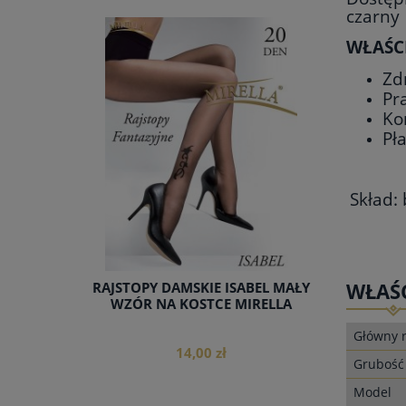
czarny
WŁAŚC
Zd
do koszyka
Pr
Ko
Pł
Skład:
WŁAŚ
RAJSTOPY DAMSKIE ISABEL MAŁY
WZÓR NA KOSTCE MIRELLA
Główny r
14,00 zł
Grubość
Model