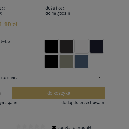
ść:
duża ilość
w:
do 48 godzin
1,10 zł
kolor:
 rozmiar:
do koszyka
r.
wymagane
dodaj do przechowalni
zapytaj o produkt