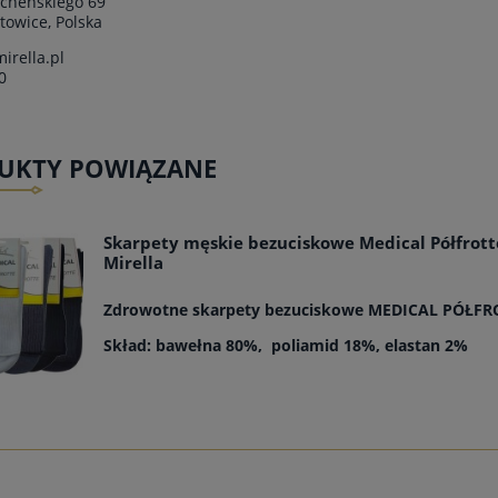
ocheńskiego 69
towice, Polska
irella.pl
0
UKTY POWIĄZANE
Skarpety męskie bezuciskowe Medical Półfrott
Mirella
Zdrowotne skarpety bezuciskowe MEDICAL PÓŁFR
Skład: bawełna 80%, poliamid 18%, elastan 2%