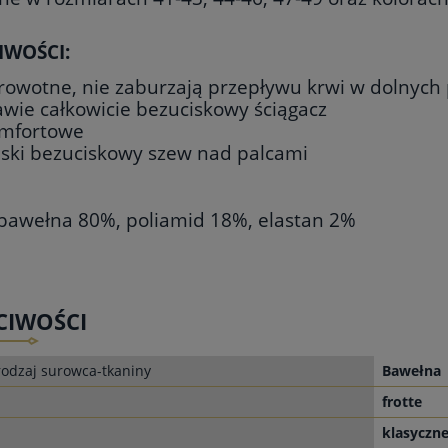
IWOŚCI:
rowotne, nie zaburzają przepływu krwi w dolnych 
awie całkowicie bezuciskowy ściągacz
mfortowe
aski bezuciskowy szew nad palcami
 bawełna 80%, poliamid 18%, elastan 2%
CIWOŚCI
odzaj surowca-tkaniny
Bawełna
frotte
klasyczn