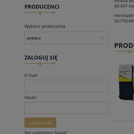
Feliksa B
40-847 Ka
PRODUCENCI
mirella@m
do koszyka
50170249
Wybierz producenta
PROD
ZALOGUJ SIĘ
E-mail:
Hasło:
zaloguj się
Nie pamiętasz hasła?