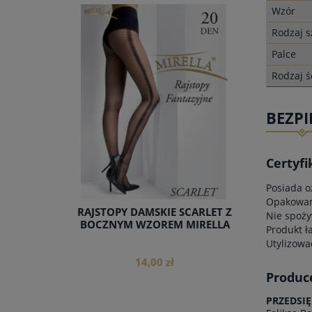
Wzór
Rodzaj s
do koszyka
Palce
Rodzaj ś
BEZP
Certyfi
Posiada o
Opakowani
RAJSTOPY DAMSKIE SCARLET Z
Nie spoży
BOCZNYM WZOREM MIRELLA
Produkt ł
Utylizowa
14,00 zł
Produc
PRZEDSI