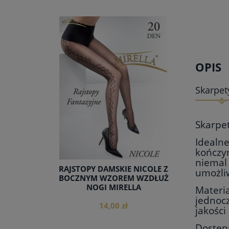
OPIS
Skarpet
Skarpe
Idealne
kończyn
niemal
RAJSTOPY DAMSKIE NICOLE Z
umożli
BOCZNYM WZOREM WZDŁUŻ
NOGI MIRELLA
Materia
jednocz
14,00 zł
jakości
Dostępn