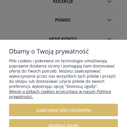
KOLEKCJE
POMOC
MOJE KONTO
Dbamy o Twoją prywatność
INFORMACJE
Pliki cookies i pokrewne im technologie umożliwiają
poprawne działanie strony i pomagają nam dostosować
ofertę do Twoich potrzeb. Możesz zaakceptować
wykorzystanie przez nas wszystkich tych plików i przejść
ZAMÓWIENIA HURT B2B
do sklepu lub dostosować użycie plików do swoich
preferencji, wybierając opcję "Dostosuj zgody".
Więcej o plikach cookies przeczytasz w naszej Polityce
prywatności.
Dostawa GRATIS ! za zakupy powyżej 190
zł Paczkomaty, Kurier InPost, Kurier DPD,
zaakceptuj tylko niezbędne
Poczta-Pocztex
, Orlen Paczka
dostosuj zgody