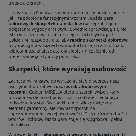
uwagę akcentem.
U nas znajdą Państwo zarówno subtelne, gładkie modele,
jak i te zdobione fantazyjnymi wzorami. Każda para
kolorowych skarpetek damskich
w naszej kolekcji to
połączenie wygody oraz stylu. Świetnie sprawdzają się nie
tylko w codziennych, ale też eleganckich stylizacjach.
Golden MIRELLA dba o to, aby
modne skarpetki kolorowe
były dostępne w różnych wariantach, dzięki czemu każda
kobieta może znaleźć coś dla siebie - niezależnie od
preferowanego stylu czy pory roku.
Skarpetki, które wyrażają osobowość
Zachęcamy Państwa do wyrażenia siebie poprzez nasz
asortyment unikalnych
skarpetek z kolorowymi
wzorami
. Golden MIRELLA oferuje szeroki wybór, który
pozwala każdemu odnaleźć coś, co odzwierciedla jego
indywidualny styl. Skarpetki to nie tylko praktyczny
element garderoby, ale również sposób na
zaprezentowanie swojej osobowości. Dzięki różnorodności
wzorów i kolorów każda para staje się wyjątkowa i pełna
charakteru.
W naszej kolekcji
skarpetek w wesołych kolorach
znajdą