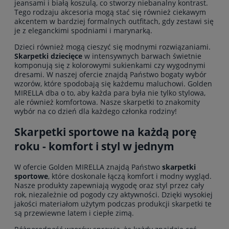
jeansami i białą koszulą, co stworzy niebanalny kontrast.
Tego rodzaju akcesoria mogą stać się również ciekawym
akcentem w bardziej formalnych outfitach, gdy zestawi się
je z eleganckimi spodniami i marynarką.
Dzieci również mogą cieszyć się modnymi rozwiązaniami.
Skarpetki dziecięce
w intensywnych barwach świetnie
komponują się z kolorowymi sukienkami czy wygodnymi
dresami. W naszej ofercie znajdą Państwo bogaty wybór
wzorów, które spodobają się każdemu maluchowi. Golden
MIRELLA dba o to, aby każda para była nie tylko stylowa,
ale również komfortowa. Nasze skarpetki to znakomity
wybór na co dzień dla każdego członka rodziny!
Skarpetki sportowe na każdą porę
roku - komfort i styl w jednym
W ofercie Golden MIRELLA znajdą Państwo
skarpetki
sportowe
, które doskonale łączą komfort i modny wygląd.
Nasze produkty zapewniają wygodę oraz styl przez cały
rok, niezależnie od pogody czy aktywności. Dzięki wysokiej
jakości materiałom użytym podczas produkcji skarpetki te
są przewiewne latem i ciepłe zimą.