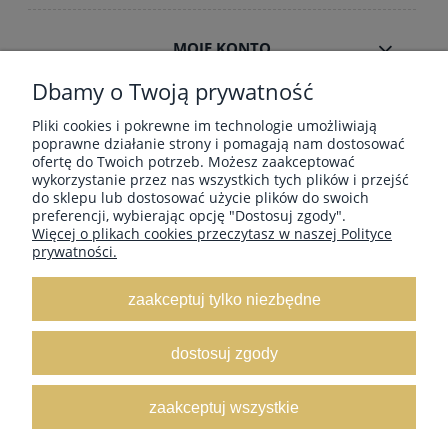
MOJE KONTO
Dbamy o Twoją prywatność
INFORMACJE
Pliki cookies i pokrewne im technologie umożliwiają
poprawne działanie strony i pomagają nam dostosować
ofertę do Twoich potrzeb. Możesz zaakceptować
wykorzystanie przez nas wszystkich tych plików i przejść
ZAMÓWIENIA HURT B2B
do sklepu lub dostosować użycie plików do swoich
preferencji, wybierając opcję "Dostosuj zgody".
Więcej o plikach cookies przeczytasz w naszej Polityce
prywatności.
Dostawa GRATIS ! za zakupy powyżej 190
zł Paczkomaty, Kurier InPost, Kurier DPD,
zaakceptuj tylko niezbędne
Poczta-Pocztex
, Orlen Paczka
dostosuj zgody
-
Rabaty już od 100zł
dostawa od 9,50zł
zaakceptuj wszystkie