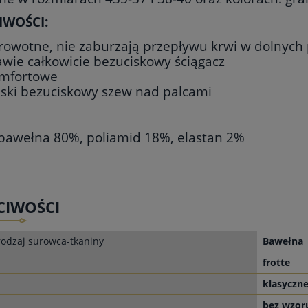
IWOŚCI:
rowotne, nie zaburzają przepływu krwi w dolnych 
awie całkowicie bezuciskowy ściągacz
mfortowe
aski bezuciskowy szew nad palcami
 bawełna 80%, poliamid 18%, elastan 2%
CIWOŚCI
odzaj surowca-tkaniny
Bawełna
frotte
klasyczn
bez wzor