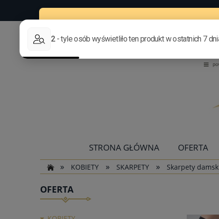
STRONA GŁÓWNA
OFERTA
»
»
»
KOBIETY
SKARPETY
Skarpety damski
OFERTA
KOBIETY