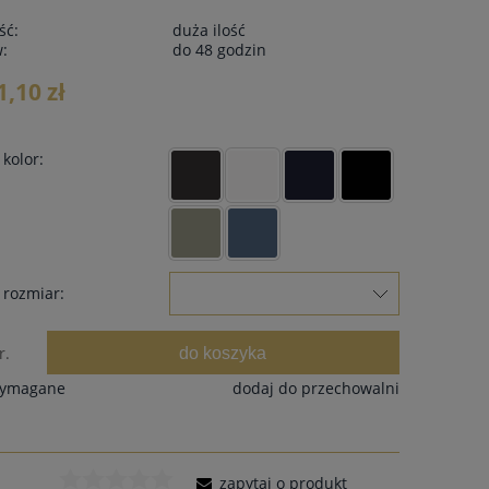
ść:
duża ilość
w:
do 48 godzin
1,10 zł
kolor:
 rozmiar:
do koszyka
r.
wymagane
dodaj do przechowalni
zapytaj o produkt