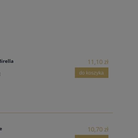
11,10 zł
irella
do koszyka
E
10,70 zł
e