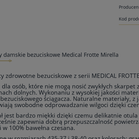
Producen
Kod prod
y damskie bezuciskowe Medical Frotte Mirella
ty zdrowotne bezuciskowe z serii MEDICAL FROTT
 dla osób, które nie mogą nosić zwykłych skarpet
ach dolnych. Wykonaniu z wysokiej jakości materi
 bezuciskowego
ściągacza. Naturalne materiały, z 
wiają swobodne odprowadzanie wilgoci dzięki czem
ł jest bardzo miękki dzięki czemu delikatnie otula
eśnie zapewnia dobrą przepuszczalność powietrza.
 i w 100% bawełna czesana.
e w rozmiarach 435-37 i 38-40 oraz kolorach: granat