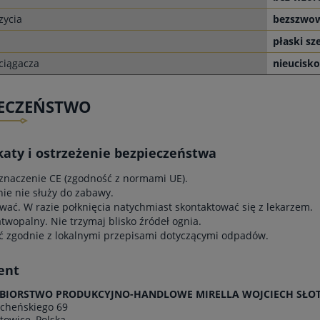
zycia
bezszwo
płaski sz
ciągacza
nieucisk
IECZEŃSTWO
katy i ostrzeżenie bezpieczeństwa
znaczenie CE (zgodność z normami UE).
e nie służy do zabawy.
wać. W razie połknięcia natychmiast skontaktować się z lekarzem.
atwopalny. Nie trzymaj blisko źródeł ognia.
ć zgodnie z lokalnymi przepisami dotyczącymi odpadów.
ent
ĘBIORSTWO PRODUKCYJNO-HANDLOWE MIRELLA WOJCIECH SŁOTA
ocheńskiego 69
towice, Polska