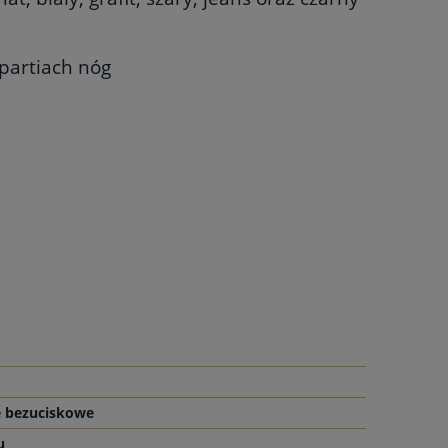
partiach nóg
e bezuciskowe
u