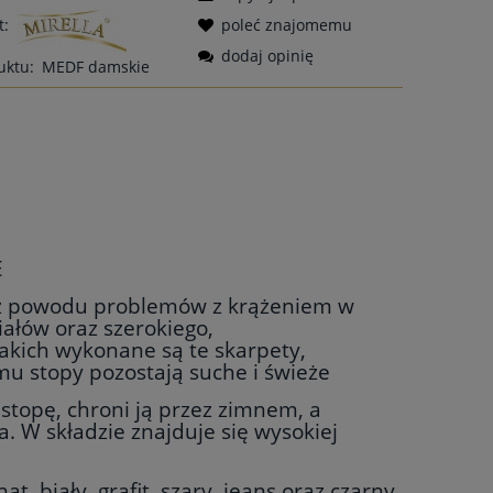
t:
poleć znajomemu
dodaj opinię
uktu:
MEDF damskie
E
z powodu problemów z krążeniem w
ałów oraz szerokiego,
jakich wykonane są te skarpety,
u stopy pozostają suche i świeże
 stopę, chroni ją przez zimnem, a
 W składzie znajduje się wysokiej
, biały, grafit, szary, jeans oraz czarny