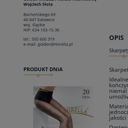
Wojciech Słota
Bocheńskiego 69
40-847 Katowice
woj.
śląskie
NIP: 634-103-15-36
OPIS
tel.:
505 600 319
e-mail:
golden@mirella.pl
Skarpet
PRODUKT DNIA
Skarpe
Idealne
kończyn
niemal
umożli
Materia
jednocz
jakości
Dostępn