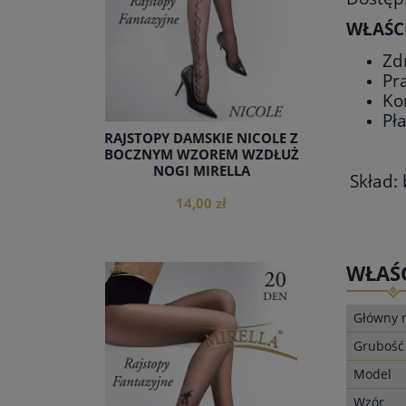
WŁAŚC
Zd
Pr
Ko
Pł
RAJSTOPY DAMSKIE NICOLE Z
BOCZNYM WZOREM WZDŁUŻ
NOGI MIRELLA
Skład:
14,00 zł
WŁAŚ
Główny r
do koszyka
Grubość
Model
Wzór