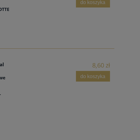
do koszyka
OTTE
8,60 zł
al
do koszyka
owe
.