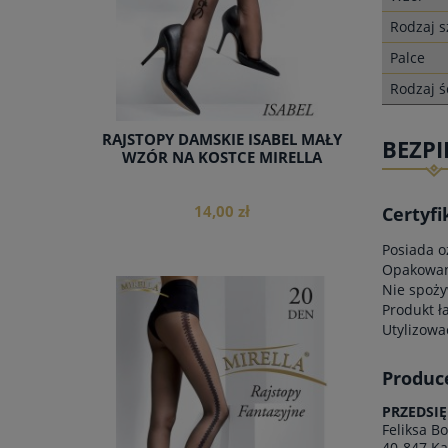
Rodzaj s
Palce
Rodzaj ś
RAJSTOPY DAMSKIE ISABEL MAŁY
BEZP
WZÓR NA KOSTCE MIRELLA
14,00 zł
Certyfi
Posiada o
Opakowani
Nie spoży
Produkt ł
Utylizowa
do koszyka
Produc
PRZEDSI
Feliksa B
40-847 Ka