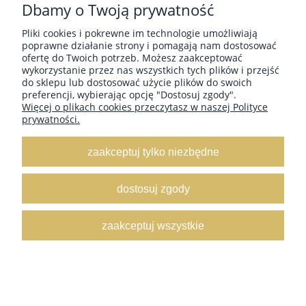
Dbamy o Twoją prywatność
Pliki cookies i pokrewne im technologie umożliwiają
poprawne działanie strony i pomagają nam dostosować
ofertę do Twoich potrzeb. Możesz zaakceptować
wykorzystanie przez nas wszystkich tych plików i przejść
do sklepu lub dostosować użycie plików do swoich
RAJSTOPY DAMSKIE AMORE 20 DEN WZÓR W
preferencji, wybierając opcję "Dostosuj zgody".
NAPISY Z NAPISAMI AMORE FIRMY LORES
Więcej o plikach cookies przeczytasz w naszej Polityce
prywatności.
Producent:
Lores
zaakceptuj tylko niezbędne
21,00 ZŁ
dostosuj zgody
zaakceptuj wszystkie
do koszyka