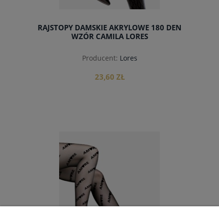
RAJSTOPY DAMSKIE AKRYLOWE 180 DEN
WZÓR CAMILA LORES
Producent:
Lores
23,60 ZŁ
do koszyka