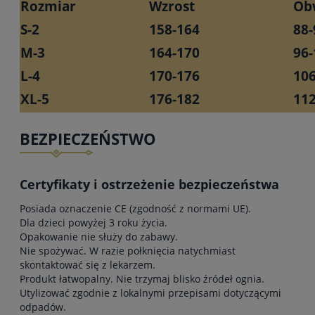
Rozmiar
Wzrost
Ob
S-2
158-164
88-
M-3
164-170
96-
L-4
170-176
106
XL-5
176-182
112
BEZPIECZEŃSTWO
Certyfikaty i ostrzeżenie bezpieczeństwa
Posiada oznaczenie CE (zgodność z normami UE).
Dla dzieci powyżej 3 roku życia.
Opakowanie nie służy do zabawy.
Nie spożywać. W razie połknięcia natychmiast
skontaktować się z lekarzem.
Produkt łatwopalny. Nie trzymaj blisko źródeł ognia.
Utylizować zgodnie z lokalnymi przepisami dotyczącymi
odpadów.