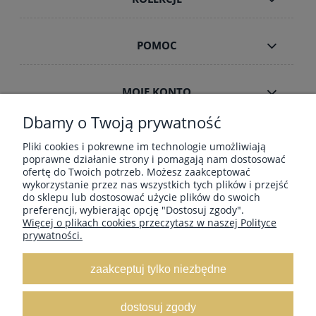
POMOC
MOJE KONTO
Dbamy o Twoją prywatność
INFORMACJE
Pliki cookies i pokrewne im technologie umożliwiają
poprawne działanie strony i pomagają nam dostosować
ofertę do Twoich potrzeb. Możesz zaakceptować
wykorzystanie przez nas wszystkich tych plików i przejść
ZAMÓWIENIA HURT B2B
do sklepu lub dostosować użycie plików do swoich
preferencji, wybierając opcję "Dostosuj zgody".
Więcej o plikach cookies przeczytasz w naszej Polityce
prywatności.
Dostawa GRATIS ! za zakupy powyżej 190
zł Paczkomaty, Kurier InPost, Kurier DPD,
zaakceptuj tylko niezbędne
Poczta-Pocztex
, Orlen Paczka
dostosuj zgody