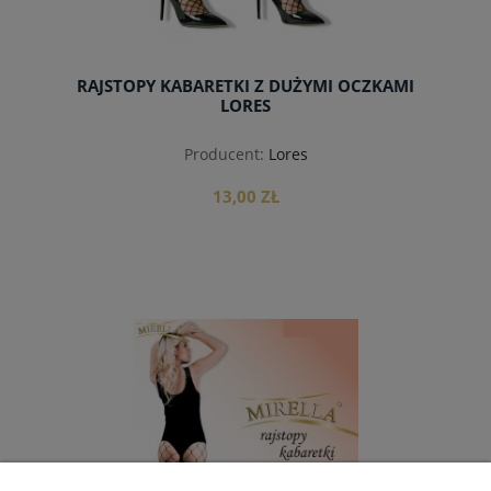
RAJSTOPY KABARETKI Z DUŻYMI OCZKAMI
LORES
Producent:
Lores
13,00 ZŁ
do koszyka