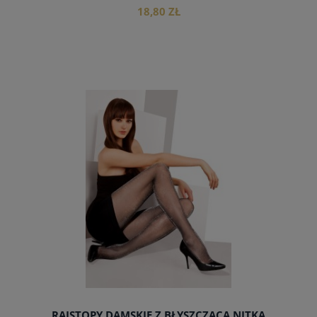
18,80 ZŁ
do koszyka
RAJSTOPY DAMSKIE Z BŁYSZCZĄCĄ NITKĄ