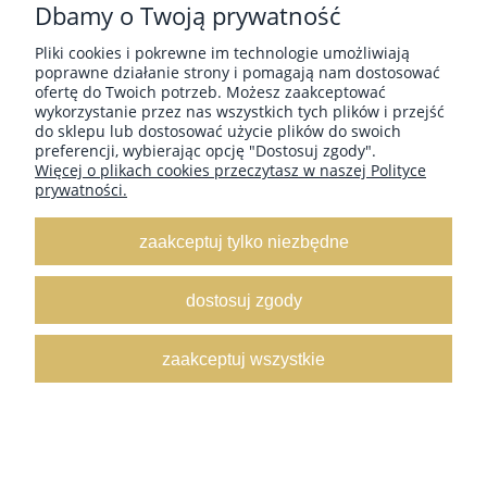
Dbamy o Twoją prywatność
Pliki cookies i pokrewne im technologie umożliwiają
poprawne działanie strony i pomagają nam dostosować
ofertę do Twoich potrzeb. Możesz zaakceptować
wykorzystanie przez nas wszystkich tych plików i przejść
do sklepu lub dostosować użycie plików do swoich
preferencji, wybierając opcję "Dostosuj zgody".
Więcej o plikach cookies przeczytasz w naszej Polityce
RAJSTOPY KABARETKI Z DUŻYMI OCZKAMI
prywatności.
MIRELLA
Producent:
MIRELLA
zaakceptuj tylko niezbędne
22,90 ZŁ
dostosuj zgody
zaakceptuj wszystkie
do koszyka