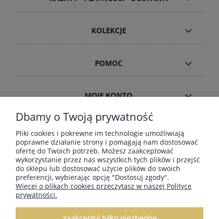
KOLEKCJE
POMOC
MOJE KONTO
Dbamy o Twoją prywatność
INFORMACJE
Pliki cookies i pokrewne im technologie umożliwiają
poprawne działanie strony i pomagają nam dostosować
ofertę do Twoich potrzeb. Możesz zaakceptować
wykorzystanie przez nas wszystkich tych plików i przejść
ZAMÓWIENIA HURT B2B
do sklepu lub dostosować użycie plików do swoich
preferencji, wybierając opcję "Dostosuj zgody".
Więcej o plikach cookies przeczytasz w naszej Polityce
prywatności.
Dostawa GRATIS ! za zakupy powyżej 190
zł Paczkomaty, Kurier InPost, Kurier DPD,
zaakceptuj tylko niezbędne