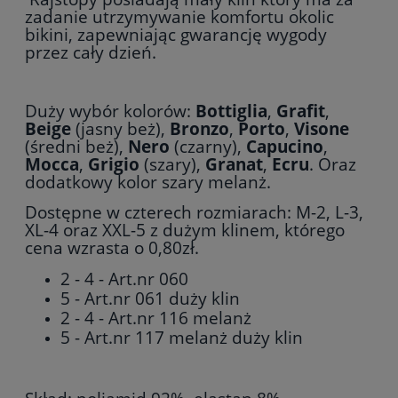
zadanie utrzymywanie komfortu okolic
bikini, zapewniając gwarancję wygody
przez cały dzień.
Duży wybór kolorów:
Bottiglia
,
Grafit
,
Beige
(jasny beż),
Bronzo
,
Porto
,
Visone
(średni beż),
Nero
(czarny),
Capucino
,
Mocca
,
Grigio
(szary),
Granat
,
Ecru
. O
raz
dodatkowy kolor szary melanż.
Dostępne w czterech rozmiarach: M-2, L-3,
XL-4 oraz XXL-5 z dużym klinem, którego
cena wzrasta o 0,80zł.
2 - 4 - Art.nr 060
5 - Art.nr 061 duży klin
2 - 4 - Art.nr 116 melanż
5 - Art.nr 117 melanż duży klin