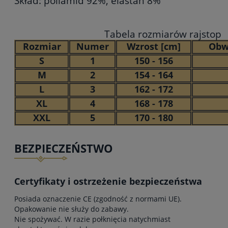
Skład: poliamid 92%, elastan 8%
Tabela rozmiarów rajstop
Rozmiar
Numer
Wzrost [cm]
Obw
S
1
150 - 156
M
2
154 - 164
L
3
162 - 172
XL
4
168 - 178
XXL
5
170 - 180
BEZPIECZEŃSTWO
Certyfikaty i ostrzeżenie bezpieczeństwa
Posiada oznaczenie CE (zgodność z normami UE).
Opakowanie nie służy do zabawy.
Nie spożywać. W razie połknięcia natychmiast