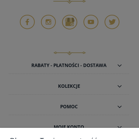
RABATY - PŁATNOŚCI - DOSTAWA
KOLEKCJE
POMOC
MOJE KONTO