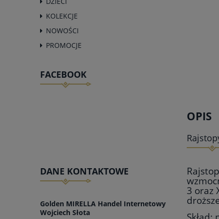
DZIECI
KOLEKCJE
NOWOŚCI
PROMOCJE
FACEBOOK
OPIS
Rajstop
Rajstop
DANE KONTAKTOWE
wzmocn
3 oraz 
droższ
Golden MIRELLA Handel Internetowy
Wojciech Słota
Skład; 