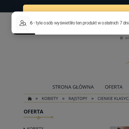
STRONA GŁÓWNA
OFERTA
»
»
»
KOBIETY
RAJSTOPY
CIENKIE KLASY
OFERTA
KOBIETY