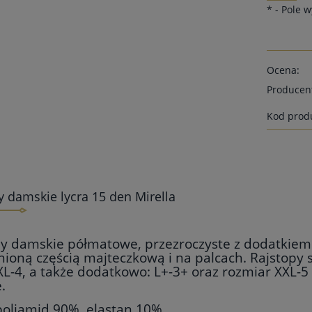
*
- Pole 
Ocena:
Producen
Kod prod
y damskie lycra 15 den Mirella
y damskie półmatowe, przezroczyste z dodatkiem 
ioną częścią majteczkową i na palcach. Rajstopy 
XL-4, a także dodatkowo: L+-3+ oraz rozmiar XXL-5 
e.
poliamid 90%, elastan 10%