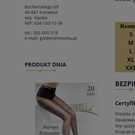
Bocheńskiego 69
40-847 Katowice
woj.
śląskie
NIP: 634-103-15-36
Ro
zm
tel.:
505 600 319
S
e-mail:
golden@mirella.pl
M
L
XL
PRODUKT DNIA
XX
BEZP
Certyfi
Posiada o
Opakowani
Nie spoży
Produkt ł