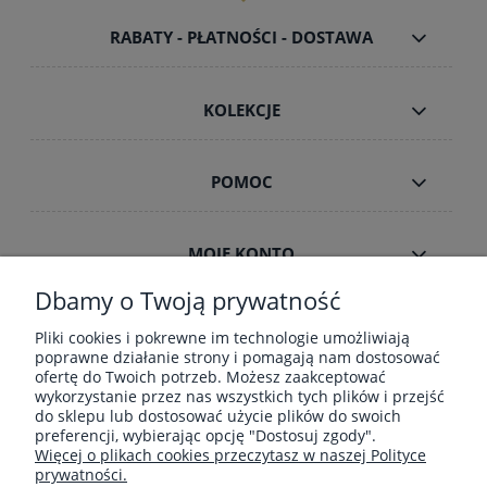
RABATY - PŁATNOŚCI - DOSTAWA
KOLEKCJE
POMOC
MOJE KONTO
Dbamy o Twoją prywatność
INFORMACJE
Pliki cookies i pokrewne im technologie umożliwiają
poprawne działanie strony i pomagają nam dostosować
ofertę do Twoich potrzeb. Możesz zaakceptować
wykorzystanie przez nas wszystkich tych plików i przejść
ZAMÓWIENIA HURT B2B
do sklepu lub dostosować użycie plików do swoich
preferencji, wybierając opcję "Dostosuj zgody".
Więcej o plikach cookies przeczytasz w naszej Polityce
prywatności.