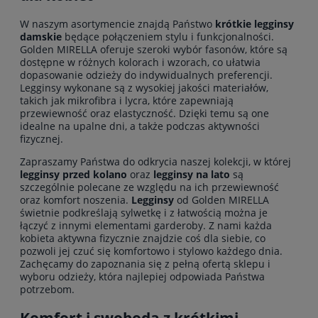
W naszym asortymencie znajdą Państwo
krótkie legginsy
damskie
będące połączeniem stylu i funkcjonalności.
Golden MIRELLA oferuje szeroki wybór fasonów, które są
dostępne w różnych kolorach i wzorach, co ułatwia
dopasowanie odzieży do indywidualnych preferencji.
Legginsy wykonane są z wysokiej jakości materiałów,
takich jak mikrofibra i lycra, które zapewniają
przewiewność oraz elastyczność. Dzięki temu są one
idealne na upalne dni, a także podczas aktywności
fizycznej.
Zapraszamy Państwa do odkrycia naszej kolekcji, w której
legginsy przed kolano
oraz
legginsy na lato
są
szczególnie polecane ze względu na ich przewiewność
oraz komfort noszenia.
Legginsy
od Golden MIRELLA
świetnie podkreślają sylwetkę i z łatwością można je
łączyć z innymi elementami garderoby. Z nami każda
kobieta aktywna fizycznie znajdzie coś dla siebie, co
pozwoli jej czuć się komfortowo i stylowo każdego dnia.
Zachęcamy do zapoznania się z pełną ofertą sklepu i
wyboru odzieży, która najlepiej odpowiada Państwa
potrzebom.