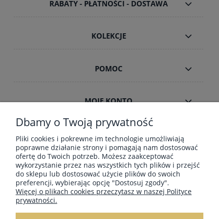
RABATY - PŁATNOŚCI - DOSTAWA
KOLEKCJE
POMOC
MOJE KONTO
Dbamy o Twoją prywatność
INFORMACJE
Pliki cookies i pokrewne im technologie umożliwiają
poprawne działanie strony i pomagają nam dostosować
ofertę do Twoich potrzeb. Możesz zaakceptować
wykorzystanie przez nas wszystkich tych plików i przejść
ZAMÓWIENIA HURT B2B
do sklepu lub dostosować użycie plików do swoich
preferencji, wybierając opcję "Dostosuj zgody".
Więcej o plikach cookies przeczytasz w naszej Polityce
prywatności.
Dostawa GRATIS ! za zakupy powyżej 190