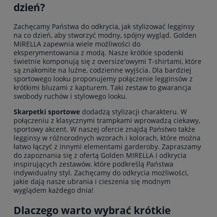
dzień?
Zachęcamy Państwa do odkrycia, jak stylizować legginsy
na co dzień, aby stworzyć modny, spójny wygląd. Golden
MIRELLA zapewnia wiele możliwości do
eksperymentowania z modą. Nasze krótkie spodenki
świetnie komponują się z oversize'owymi T-shirtami, które
są znakomite na luźne, codzienne wyjścia. Dla bardziej
sportowego looku proponujemy połączenie legginsów z
krótkimi bluzami z kapturem. Taki zestaw to gwarancja
swobody ruchów i stylowego looku.
Skarpetki sportowe
dodadzą stylizacji charakteru. W
połączeniu z klasycznymi trampkami wprowadzą ciekawy,
sportowy akcent. W naszej ofercie znajdą Państwo także
legginsy w różnorodnych wzorach i kolorach, które można
łatwo łączyć z innymi elementami garderoby. Zapraszamy
do zapoznania się z ofertą Golden MIRELLA i odkrycia
inspirujących zestawów, które podkreślą Państwa
indywidualny styl. Zachęcamy do odkrycia możliwości,
jakie dają nasze ubrania i cieszenia się modnym
wyglądem każdego dnia!
Dlaczego warto wybrać krótkie