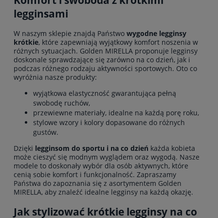
Komfort i swoboda z krótkimi
legginsami
W naszym sklepie znajdą Państwo
wygodne legginsy
krótkie
, które zapewniają wyjątkowy komfort noszenia w
różnych sytuacjach. Golden MIRELLA proponuje legginsy
doskonale sprawdzające się zarówno na co dzień, jak i
podczas różnego rodzaju aktywności sportowych. Oto co
wyróżnia nasze produkty:
wyjątkowa elastyczność gwarantująca pełną
swobodę ruchów,
przewiewne materiały, idealne na każdą porę roku,
stylowe wzory i kolory dopasowane do różnych
gustów.
Dzięki
legginsom do sportu i na co dzień
każda kobieta
może cieszyć się modnym wyglądem oraz wygodą. Nasze
modele to doskonały wybór dla osób aktywnych, które
cenią sobie komfort i funkcjonalność. Zapraszamy
Państwa do zapoznania się z asortymentem Golden
MIRELLA, aby znaleźć idealne legginsy na każdą okazję.
Jak stylizować krótkie legginsy na co