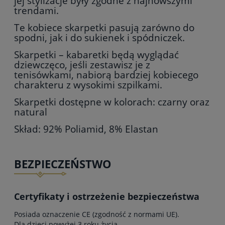
jej stylizacje były zgodne z najnowszymi
trendami.
Te kobiece skarpetki pasują zarówno do
spodni, jak i do sukienek i spódniczek.
Skarpetki – kabaretki będą wyglądać
dziewczęco, jeśli zestawisz je z
tenisówkami, nabiorą bardziej kobiecego
charakteru z wysokimi szpilkami.
Skarpetki dostępne w kolorach: czarny oraz
natural
Skład: 92% Poliamid, 8% Elastan
BEZPIECZEŃSTWO
Certyfikaty i ostrzeżenie bezpieczeństwa
Posiada oznaczenie CE (zgodność z normami UE).
Dla dzieci powyżej 3 roku życia.