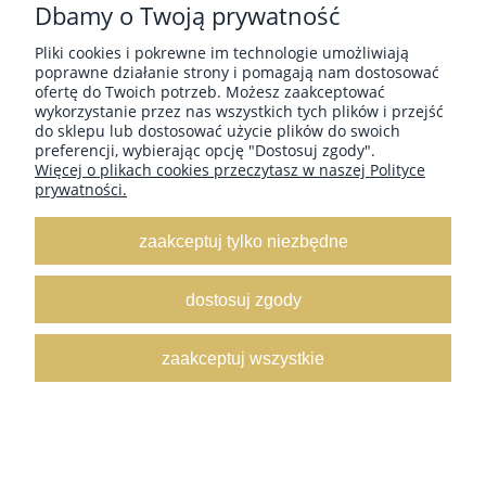
Dbamy o Twoją prywatność
Pliki cookies i pokrewne im technologie umożliwiają
poprawne działanie strony i pomagają nam dostosować
ofertę do Twoich potrzeb. Możesz zaakceptować
wykorzystanie przez nas wszystkich tych plików i przejść
do sklepu lub dostosować użycie plików do swoich
Skarpetki damskie wzór w literki Ozi firmy Tess
preferencji, wybierając opcję "Dostosuj zgody".
Więcej o plikach cookies przeczytasz w naszej Polityce
8,40 zł
prywatności.
do koszyka
zaakceptuj tylko niezbędne
dostosuj zgody
zaakceptuj wszystkie
Wyższe Skarpetki Damskie Berenica z siateczki wzór
kwiatowy Lores