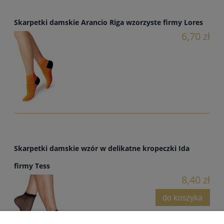
Skarpetki damskie Arancio Riga wzorzyste firmy Lores
6,70 zł
Skarpetki damskie wzór w delikatne kropeczki Ida
firmy Tess
8,40 zł
do koszyka