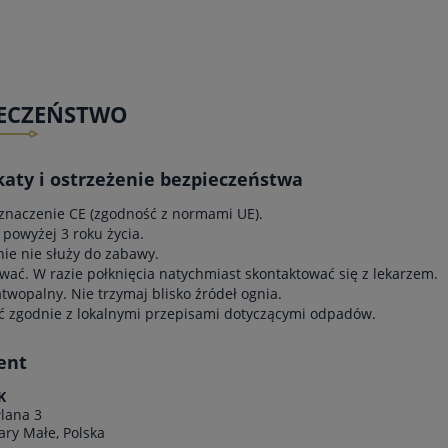
IECZEŃSTWO
katy i ostrzeżenie bezpieczeństwa
znaczenie CE (zgodność z normami UE).
 powyżej 3 roku życia.
e nie służy do zabawy.
wać. W razie połknięcia natychmiast skontaktować się z lekarzem.
atwopalny. Nie trzymaj blisko źródeł ognia.
ć zgodnie z lokalnymi przepisami dotyczącymi odpadów.
ent
K
lana 3
ary Małe, Polska