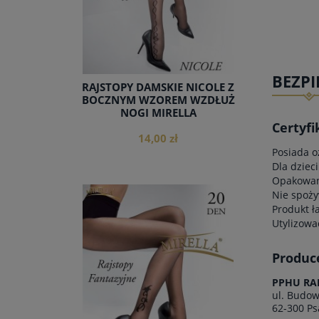
BEZP
RAJSTOPY DAMSKIE NICOLE Z
BOCZNYM WZOREM WZDŁUŻ
NOGI MIRELLA
Certyfi
14,00 zł
Posiada o
Dla dzieci
Opakowani
Nie spoży
Produkt ł
Utylizowa
do koszyka
Produc
PPHU RA
ul. Budow
62-300 Ps