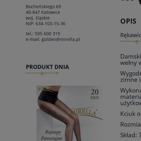
Bocheńskiego 69
40-847 Katowice
woj.
śląskie
OPIS
NIP: 634-103-15-36
tel.:
505 600 319
Rękawic
e-mail:
golden@mirella.pl
Damski
wełny w
PRODUKT DNIA
Wygodne
zimne i
Wykonan
materia
użytko
Kciuk 
Rozmia
Skład: 