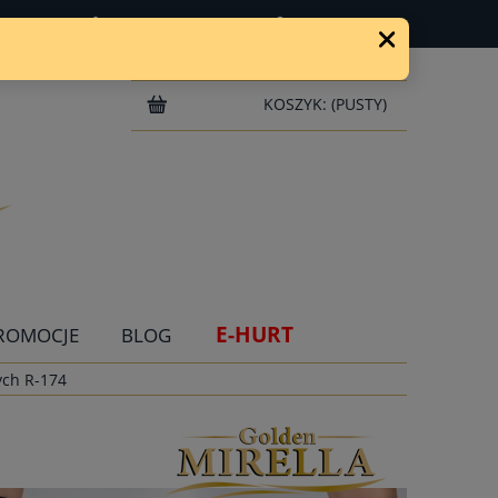
ZAREJESTRUJ SIĘ
ZALOGUJ SIĘ
KOSZYK:
(PUSTY)
E-HURT
ROMOCJE
BLOG
ych R-174