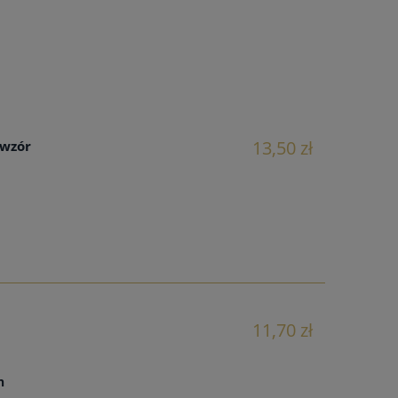
13,50 zł
 wzór
11,70 zł
ch