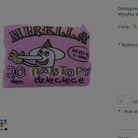
Dostępno
Wysyłka 
5
Cena:
*
Wybierz 
szt
*
- Pole 