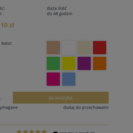
ść:
duża ilość
w:
do 48 godzin
,10 zł
kolor:
do koszyka
.
wymagane
dodaj do przechowalni