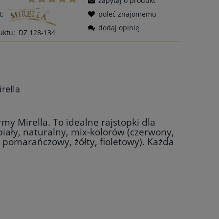
zapytaj o produkt
t:
poleć znajomemu
dodaj opinię
uktu:
DZ 128-134
rella
my Mirella. To idealne rajstopki dla
biały, naturalny, mix-kolorów (czerwony,
, pomarańczowy, żółty, fioletowy). Każda