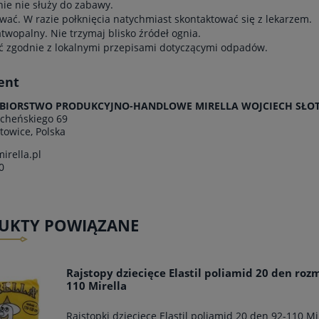
e nie służy do zabawy.
wać. W razie połknięcia natychmiast skontaktować się z lekarzem.
atwopalny. Nie trzymaj blisko źródeł ognia.
ć zgodnie z lokalnymi przepisami dotyczącymi odpadów.
ent
ĘBIORSTWO PRODUKCYJNO-HANDLOWE MIRELLA WOJCIECH SŁOTA
ocheńskiego 69
towice, Polska
irella.pl
0
UKTY POWIĄZANE
Rajstopy dziecięce Elastil poliamid 20 den rozm
110 Mirella
Rajstopki dziecięce Elastil poliamid 20 den 92-110 Mi