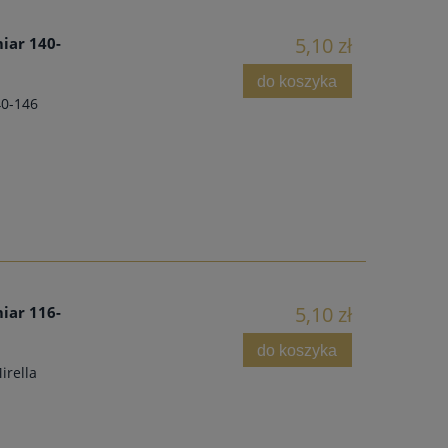
5,10 zł
miar 140-
do koszyka
140-146
5,10 zł
miar 116-
do koszyka
irella