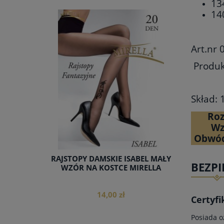
13
14
do koszyka
Art.nr
Produkt
Skład:
Ro
Wz
Obwód
RAJSTOPY DAMSKIE ISABEL MAŁY
BEZP
WZÓR NA KOSTCE MIRELLA
14,00 zł
Certyfi
Posiada o