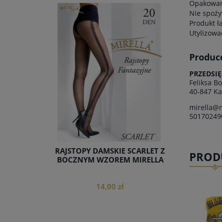
Opakowani
Nie spoży
Produkt ł
Utylizowa
do koszyka
Produc
PRZEDSI
Feliksa B
40-847 Ka
mirella@m
50170249
RAJSTOPY DAMSKIE SCARLET Z
PROD
BOCZNYM WZOREM MIRELLA
14,00 zł