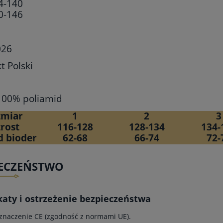
4-140
0-146
 026
 Polski
 100% poliamid
zmiar
1
2
3
rost
116-128
128-134
134-
 bioder
62-68
66-74
72-
IECZEŃSTWO
katy i ostrzeżenie bezpieczeństwa
znaczenie CE (zgodność z normami UE).