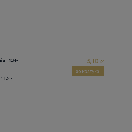
5,10 zł
miar 134-
do koszyka
ar 134-