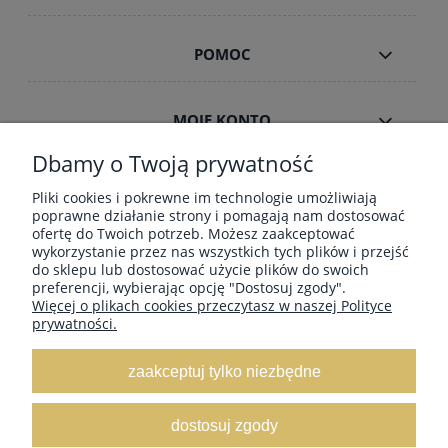
POMOC
MOJE KONTO
Dbamy o Twoją prywatność
INFORMACJE
Pliki cookies i pokrewne im technologie umożliwiają
poprawne działanie strony i pomagają nam dostosować
ofertę do Twoich potrzeb. Możesz zaakceptować
wykorzystanie przez nas wszystkich tych plików i przejść
ZAMÓWIENIA HURT B2B
do sklepu lub dostosować użycie plików do swoich
preferencji, wybierając opcję "Dostosuj zgody".
Więcej o plikach cookies przeczytasz w naszej Polityce
prywatności.
Dostawa GRATIS ! za zakupy powyżej 190
zł Paczkomaty, Kurier InPost, Kurier DPD,
zaakceptuj tylko niezbędne
Poczta-Pocztex
, Orlen Paczka
dostosuj zgody