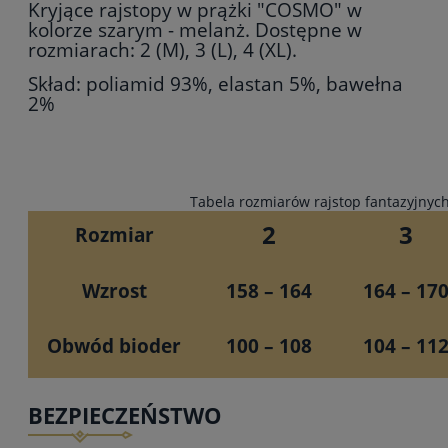
Kryjące rajstopy w prążki "COSMO" w
kolorze szarym - melanż. Dostępne w
rozmiarach: 2 (M), 3 (L), 4 (XL).
Skład: poliamid 93%, elastan 5%, bawełna
2%
Tabela rozmiarów rajstop fantazyjnyc
2
3
Rozmiar
Wzrost
158 – 164
164 – 17
Obwód bioder
100 – 108
104 – 11
BEZPIECZEŃSTWO