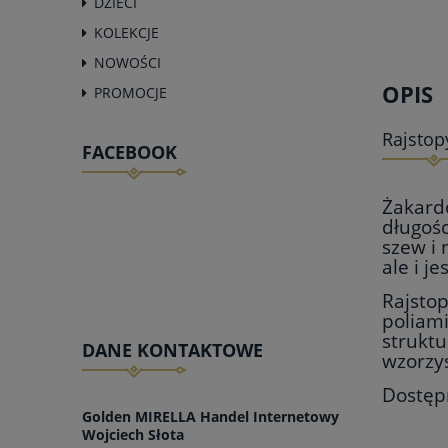
DZIECI
KOLEKCJE
NOWOŚCI
OPIS
PROMOCJE
Rajstop
FACEBOOK
Żakard
długośc
szew i 
ale i j
Rajsto
poliami
struktu
DANE KONTAKTOWE
wzorzys
Dostępn
Golden MIRELLA Handel Internetowy
Wojciech Słota