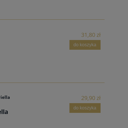
31,80 zł
do koszyka
29,90 zł
iella
do koszyka
lla