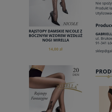
Nie spoży
Produkt ł
Utylizowa
Produc
RAJSTOPY DAMSKIE NICOLE Z
GABRIEL
BOCZNYM WZOREM WZDŁUŻ
ul. Bruko
NOGI MIRELLA
91-341 Łó
14,00 zł
sklep@gab
PROD
do koszyka