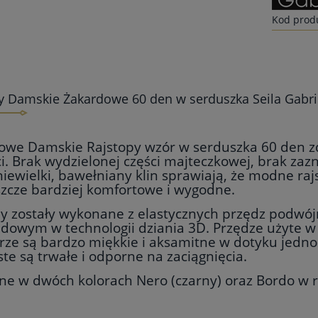
Kod prod
y Damskie Żakardowe 60 den w serduszka Seila Gabri
owe Damskie Rajstopy wzór w serduszka 60 den z
i. Brak wydzielonej części majteczkowej, brak zazn
niewielki, bawełniany klin sprawiają, że modne raj
eszcze bardziej komfortowe i wygodne.
py zostały wykonane z elastycznych przędz podwó
dowym w technologii dziania 3D. Przędze użyte w 
rze są bardzo miękkie i aksamitne w dotyku jednoc
te są trwałe i odporne na zaciągnięcia.
e w dwóch kolorach Nero (czarny) oraz Bordo w r