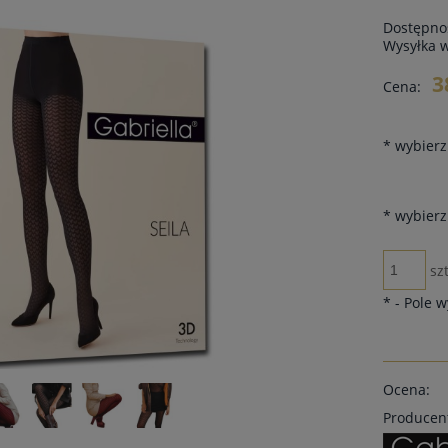
Dostępno
Wysyłka 
3
Cena:
*
wybierz 
*
wybierz
szt
*
- Pole 
Ocena:
Producen