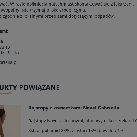
wać. W razie połknięcia natychmiast skontaktować się z lekarzem.
atwopalny. Nie trzymaj blisko źródeł ognia.
ć zgodnie z lokalnymi przepisami dotyczącymi odpadów.
ent
LA
wa 13
dź, Polska
riella.pl
UKTY POWIĄZANE
Rajstopy z kreseczkami Navel Gabriella
Rajstopy Navel z drobnymi, pionowymi kreseczkami G
Skład: poliamid 84%, elastan 15%, bawełna 1%