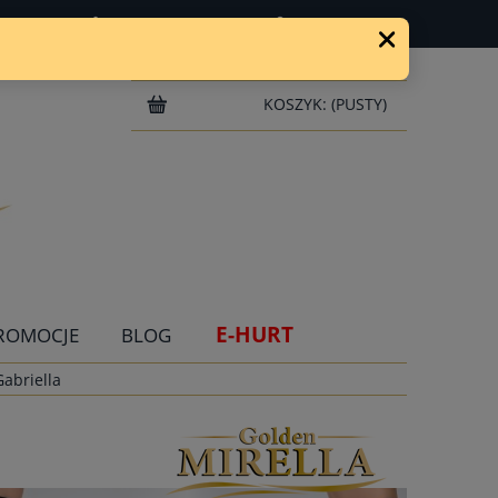
ZAREJESTRUJ SIĘ
ZALOGUJ SIĘ
KOSZYK:
(PUSTY)
E-HURT
ROMOCJE
BLOG
abriella