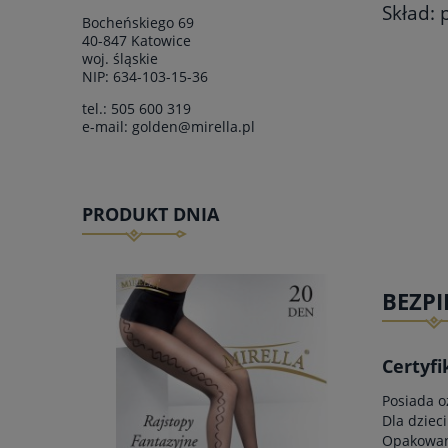
Skład:
Bocheńskiego 69
40-847 Katowice
woj.
śląskie
NIP: 634-103-15-36
tel.:
505 600 319
e-mail:
golden@mirella.pl
PRODUKT DNIA
BEZP
Certyfi
Posiada o
Dla dzieci
Opakowani