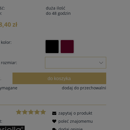
ść:
duża ilość
w:
do 48 godzin
8,40 zł
kolor:
 rozmiar:
do koszyka
.
wymagane
dodaj do przechowalni
zapytaj o produkt
t:
poleć znajomemu
dodaj opinię