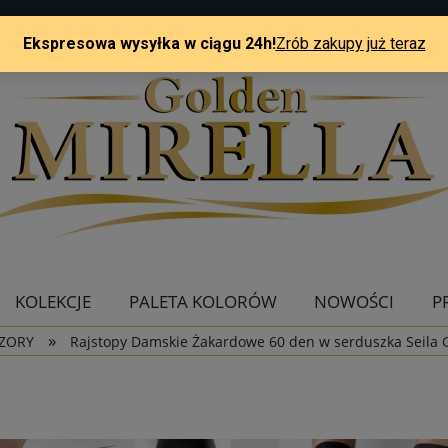
KOLEKCJE
PALETA KOLORÓW
NOWOŚCI
P
»
WZORY
Rajstopy Damskie Żakardowe 60 den w serduszka Seila G
KONTAKT