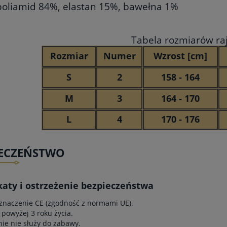
 poliamid 84%, elastan 15%, bawełna 1%
Tabela rozmiarów ra
Rozmiar
Numer
Wzrost [cm]
S
2
158 - 164
M
3
164 - 170
L
4
170 - 176
IECZEŃSTWO
katy i ostrzeżenie bezpieczeństwa
znaczenie CE (zgodność z normami UE).
 powyżej 3 roku życia.
e nie służy do zabawy.