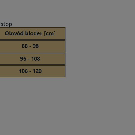
jstop
Obwód bioder [cm]
88 - 98
96 - 108
106 - 120