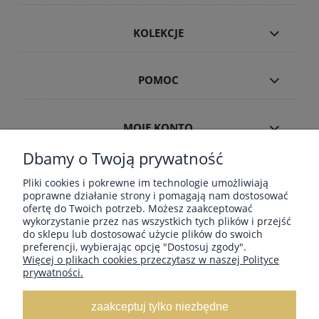
KOLEKCJE
POMOC
MOJE KONTO
Dbamy o Twoją prywatność
INFORMACJE
Pliki cookies i pokrewne im technologie umożliwiają
poprawne działanie strony i pomagają nam dostosować
ofertę do Twoich potrzeb. Możesz zaakceptować
wykorzystanie przez nas wszystkich tych plików i przejść
ZAMÓWIENIA HURT B2B
do sklepu lub dostosować użycie plików do swoich
preferencji, wybierając opcję "Dostosuj zgody".
Więcej o plikach cookies przeczytasz w naszej Polityce
prywatności.
Dostawa GRATIS ! za zakupy powyżej 190
zł Paczkomaty, Kurier InPost, Kurier DPD,
zaakceptuj tylko niezbędne
Poczta-Pocztex