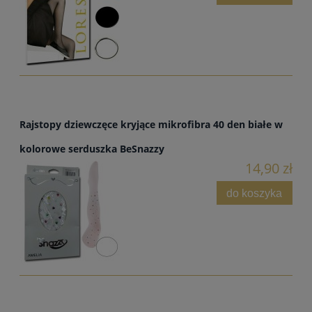
Rajstopy dziewczęce kryjące mikrofibra 40 den białe w
kolorowe serduszka BeSnazzy
14,90 zł
do koszyka