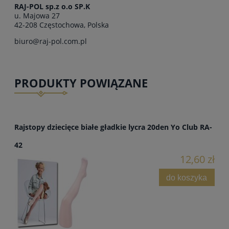
RAJ-POL sp.z o.o SP.K
u. Majowa 27
42-208 Częstochowa, Polska
biuro@raj-pol.com.pl
PRODUKTY POWIĄZANE
Rajstopy dziecięce białe gładkie lycra 20den Yo Club RA-
42
12,60 zł
do koszyka