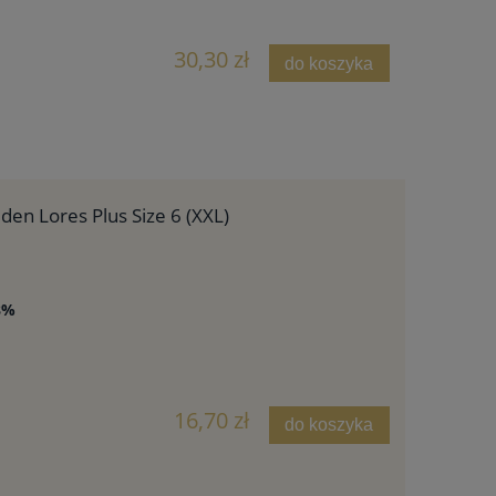
30,30 zł
do koszyka
den Lores Plus Size 6 (XXL)
8%
16,70 zł
do koszyka