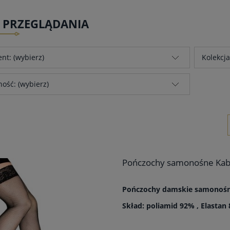
E PRZEGLĄDANIA
nt: (wybierz)
Kolekcja
ość: (wybierz)
Pończochy samonośne Kabar
Pończochy damskie samonośne
Skład: poliamid 92% , Elastan