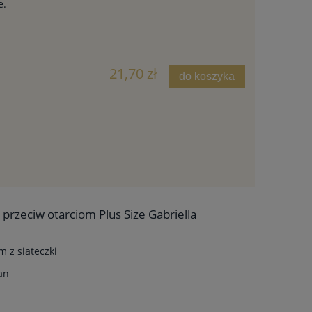
e.
21,70 zł
do koszyka
przeciw otarciom Plus Size Gabriella
 z siateczki
an