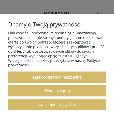
MOJE KONTO
Dbamy o Twoją prywatność
INFORMACJE
Pliki cookies i pokrewne im technologie umożliwiają
poprawne działanie strony i pomagają nam dostosować
ofertę do Twoich potrzeb. Możesz zaakceptować
wykorzystanie przez nas wszystkich tych plików i przejść
ZAMÓWIENIA HURT B2B
do sklepu lub dostosować użycie plików do swoich
preferencji, wybierając opcję "Dostosuj zgody".
Więcej o plikach cookies przeczytasz w naszej Polityce
prywatności.
Dostawa GRATIS ! za zakupy powyżej 190
zł Paczkomaty, Kurier InPost, Kurier DPD,
zaakceptuj tylko niezbędne
Poczta-Pocztex
, Orlen Paczka
dostosuj zgody
-
Rabaty już od 100zł
dostawa od 9,50zł
zaakceptuj wszystkie